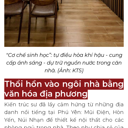
"Cơ chế sinh học”: tự điều hòa khí hậu - cung
cấp ánh sáng - dự trữ nguồn nước trong căn
nhà. (Ảnh: KTS)
Thổi hồn vào ngôi nhà bằng
văn hóa địa phương
Kiến trúc sư đã lấy cảm hứng từ những địa
danh nổi tiếng tại Phú Yên: Mũi Điện, Hòn
Yến, Núi Nhạn để thiết kế nội thất cho các
phòng ngủ trong nhà. Theo như chia sẻ của