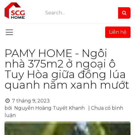
Bỏ qua để đến Nội dung
Liên hệ
PAMY HOME - Ngôi
nhà 375m2 ở ngoại ô
Tuy Hòa giữa đồng lúa
quanh năm xanh mướt
7 tháng 9, 2023
bởi
Nguyễn Hoàng Tuyết Khanh
| Chưa có bình
luận