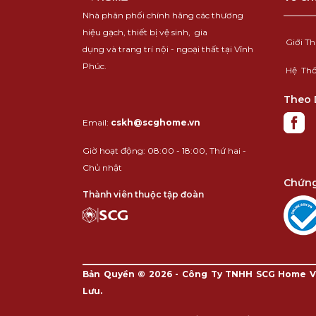
Nhà phân phối chính hãng các thương
hiệu
gạch
,
thiết bị vệ sinh
,
gia
Giới T
dụng
và
trang trí nội - ngoại thất
tại Vĩnh
Phúc.
Hệ Th
Theo 
Email:
cskh@scghome.vn
Giờ hoạt động: 08:00 - 18:00, Thứ hai -
Chủ nhật
Chứng
Thành viên thuộc tập đoàn
Bản Quyền © 2026 - Công Ty TNHH SCG Home V
Lưu.