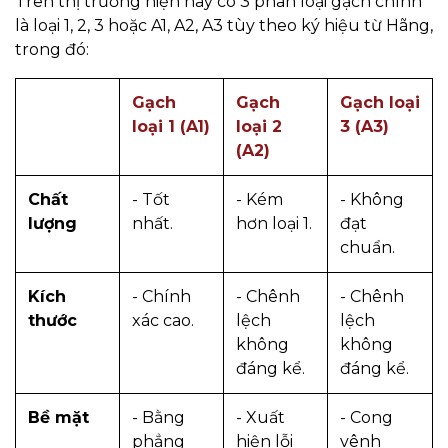
Trên thị trường hiện nay có 3 phân loại gạch chính
là loại 1, 2, 3 hoặc A1, A2, A3 tùy theo ký hiệu từ Hãng,
trong đó:
Gạch
Gạch
Gạch loại
loại 1 (A1)
loại 2
3 (A3)
(A2)
Chất
- Tốt
- Kém
- Không
lượng
nhất.
hơn loại 1.
đạt
chuẩn.
Kích
- Chính
- Chênh
- Chênh
thước
xác cao.
lệch
lệch
không
không
đáng kể.
đáng kể.
Bề mặt
- Bằng
- X
uất
- Cong
phẳng
hiện lỗi
vênh