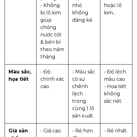
- Không
nhỏ
hoặc lỗ
bị lỗ kim
không
kim...
giúp
đáng kể.
chống
nước tốt
& bền bỉ
theo năm
tháng.
Màu sắc,
- Độ
- Màu sắc
- Độ lệch
họa tiết
chính xác
có sự
màu cao
cao.
chênh
- Họa tiết
lệch
không
trong
sắc nét.
cùng 1 lô
sản xuất.
Giá sản
- Giá cao.
- Rẻ hơn
- Rẻ nhất.