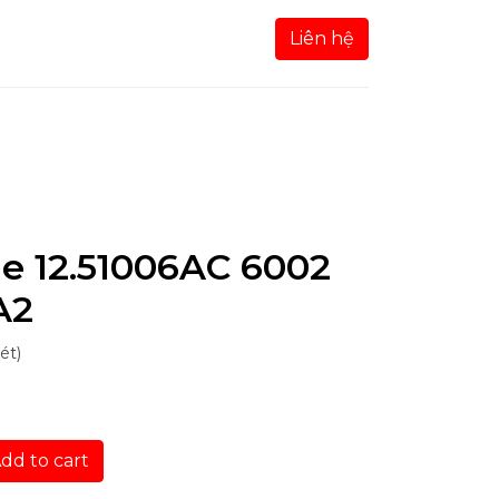
Liên hệ
le 12.51006AC 6002
A2
ét)
dd to cart