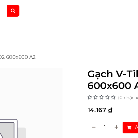
ruyền Thông
Tuyển dụng
Sự kiện
002 600x600 A2
Gạch V-Ti
600x600 
(0 nhận x
14.167
₫
A