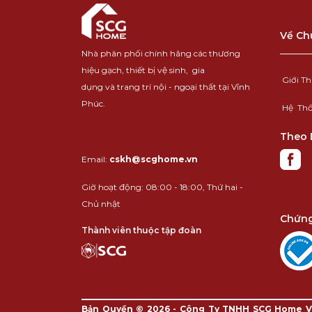
Về Ch
Nhà phân phối chính hãng các thương
hiệu
gạch
,
thiết bị vệ sinh
,
gia
Giới T
dụng
và
trang trí nội - ngoại thất
tại Vĩnh
Phúc.
Hệ Th
Theo 
Email:
cskh@scghome.vn
Giờ hoạt động: 08:00 - 18:00, Thứ hai -
Chủ nhật
Chứng
Thành viên thuộc tập đoàn
Bản Quyền © 2026 - Công Ty TNHH SCG Home V