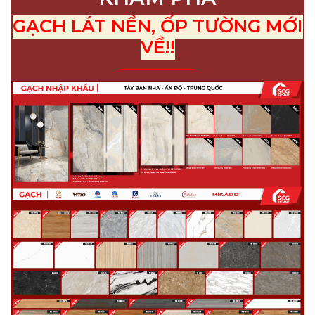
GẠCH LÁT NỀN, ỐP TƯỜNG MỚI
VỀ!!