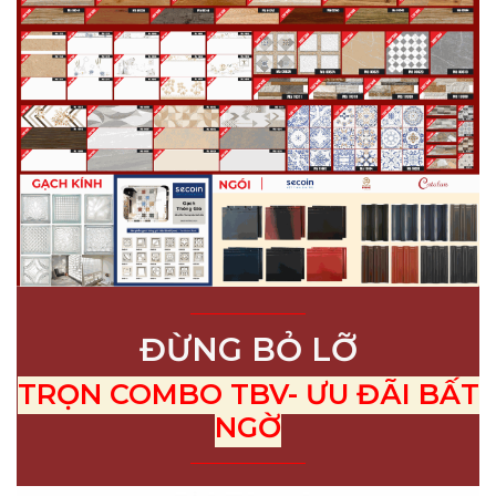
ĐỪNG BỎ LỠ
TRỌN COMBO TBV- ƯU ĐÃI BẤT
NGỜ