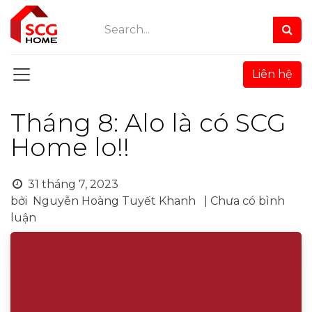
Bỏ qua để đến Nội dung
Liên hệ
Tháng 8: Alo là có SCG
Home lo!!
31 tháng 7, 2023
bởi
Nguyễn Hoàng Tuyết Khanh
| Chưa có bình
luận